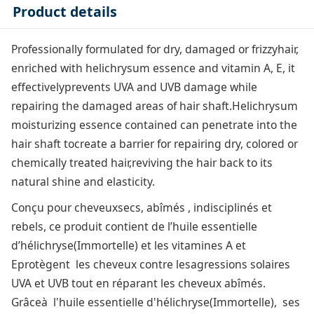
Product details
Professionally formulated for dry, damaged or frizzyhair,
enriched with helichrysum essence and vitamin A, E, it
effectivelyprevents UVA and UVB damage while
repairing the damaged areas of hair shaft.Helichrysum
moisturizing essence contained can penetrate into the
hair shaft tocreate a barrier for repairing dry, colored or
chemically treated hair,reviving the hair back to its
natural shine and elasticity.
Conçu pour cheveuxsecs, abîmés , indisciplinés et
rebels, ce produit contient de l’huile essentielle
d’hélichryse(Immortelle) et les vitamines A et
Eprotègent les cheveux contre lesagressions solaires
UVA et UVB tout en réparant les cheveux abîmés.
Grâceà l'huile essentielle d'hélichryse(Immortelle), ses