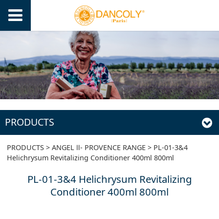
PRODUCTS
PL-01-3&4
PRODUCTS
>
ANGEL Ⅱ- PROVENCE RANGE
>
PL-01-3&4
Helichrysum Revitalizing Conditioner 400ml 800ml
Helichrysum
PL-01-3&4 Helichrysum Revitalizing
Conditioner 400ml 800ml
Revitalizing